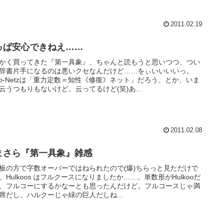
2011.02.19
っぱ安心できねえ……
かく買ってきた『第一具象』、ちゃんと読もうと思いつつ、つい
辞書片手になるのは悪いクセなんだけど……をぃいいいいっ。
Iko-Netzは「重力定数＝知性《修復》ネット」だろう、とか、いま
云うつもりもないけど。云ってるけど(笑)あ...
2011.02.08
まさら『第一具象』雑感
板の方で字数オーバーではねられたので(爆)ちらっと見ただけで
、Hulkoos はフルクースになりましたか……。単数形がHulkooだ
、フルコーにするかなーとも思ったんだけど。フルコースじゃ満
席だし、ハルクーじゃ緑の巨人だしね...