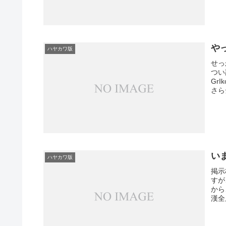
や
ハヤカワ版
せっ
つい
Gr
さら
い
ハヤカワ版
掲示
すが
から
漢全