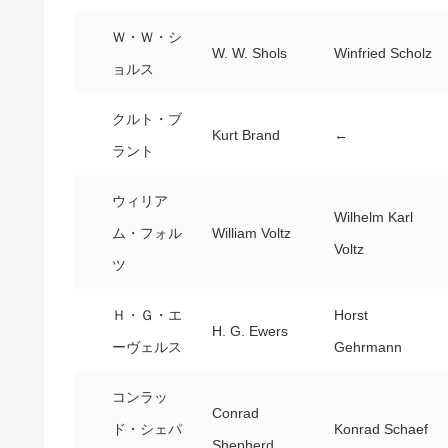
Ｗ・Ｗ・シ
W. W. Shols
Winfried Scholz
ョルス
クルト・ブ
Kurt Brand
←
ラント
ウィリア
Wilhelm Karl
ム・フォル
William Voltz
Voltz
ツ
Ｈ・Ｇ・エ
Horst
H. G. Ewers
ーヴェルス
Gehrmann
コンラッ
Conrad
ド・シェパ
Konrad Schaef
Shepherd