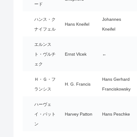
ード
ハンス・ク
Johannes
Hans Kneifel
ナイフェル
Kneifel
エルンス
ト・ヴルチ
Ernst Vlcek
←
ェク
Ｈ・Ｇ・フ
Hans Gerhard
H. G. Francis
ランシス
Franciskowsky
ハーヴェ
イ・パット
Harvey Patton
Hans Peschke
ン