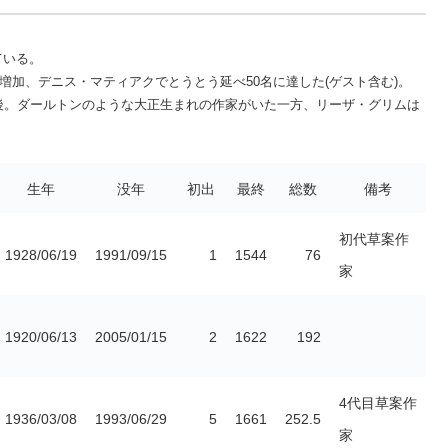
ている。
れ増加、デニス・マティアクでとうとう延べ50名に達した(ゲスト含む)。
後。ダールトンのような大正生まれの作家がいた一方、リーザ・グリムは
生年
没年
初出
最終
総数
備考
初代草案作
1928/06/19
1991/09/15
1
1544
76
家
1920/06/13
2005/01/15
2
1622
192
4代目草案作
1936/03/08
1993/06/29
5
1661
252.5
家