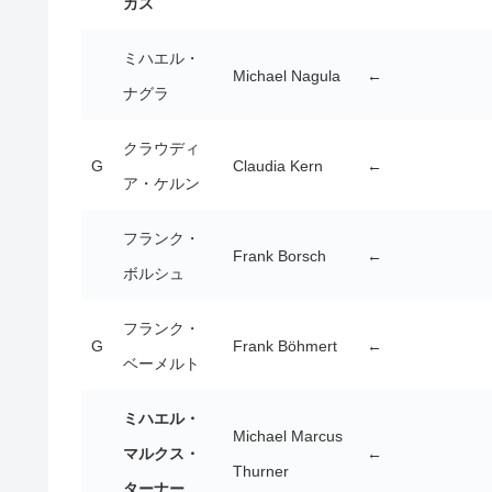
カス
ミハエル・
Michael Nagula
←
ナグラ
クラウディ
G
Claudia Kern
←
ア・ケルン
フランク・
Frank Borsch
←
ボルシュ
フランク・
G
Frank Böhmert
←
ベーメルト
ミハエル・
Michael Marcus
マルクス・
←
Thurner
ターナー