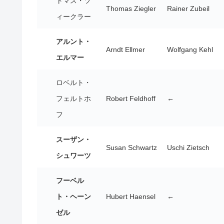
トマス・ツ
Thomas Ziegler
Rainer Zubeil
ィークラー
アルント・
Arndt Ellmer
Wolfgang Kehl
エルマー
ロベルト・
フェルトホ
Robert Feldhoff
←
フ
スーザン・
Susan Schwartz
Uschi Zietsch
シュワーツ
フーベル
ト・ヘーン
Hubert Haensel
←
ゼル