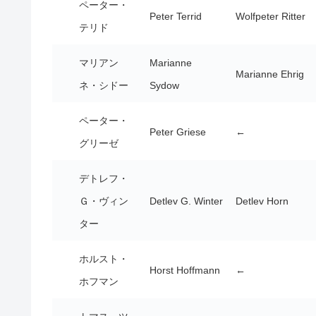
ペーター・
Peter Terrid
Wolfpeter Ritter
テリド
マリアン
Marianne
Marianne Ehrig
ネ・シドー
Sydow
ペーター・
Peter Griese
←
グリーゼ
デトレフ・
Ｇ・ヴィン
Detlev G. Winter
Detlev Horn
ター
ホルスト・
Horst Hoffmann
←
ホフマン