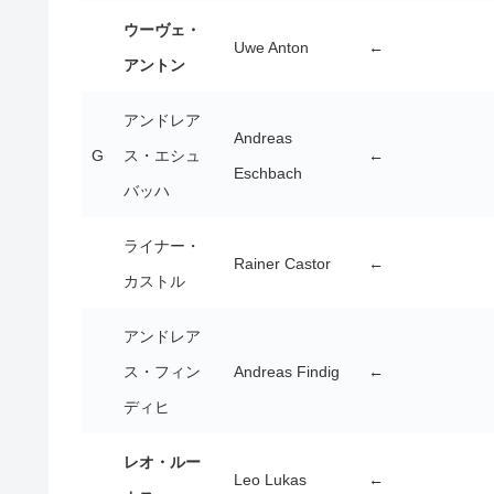
ウーヴェ・
Uwe Anton
←
アントン
アンドレア
Andreas
G
ス・エシュ
←
Eschbach
バッハ
ライナー・
Rainer Castor
←
カストル
アンドレア
ス・フィン
Andreas Findig
←
ディヒ
レオ・ルー
Leo Lukas
←