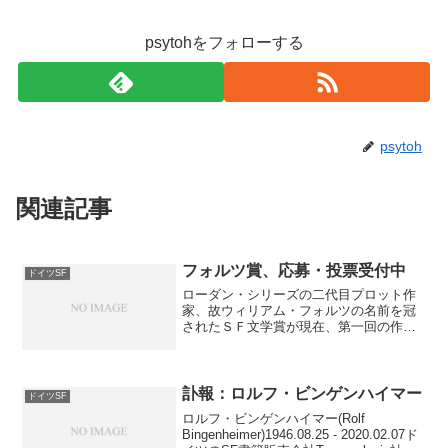
psytohをフォローする
psytoh
関連記事
フォルツ賞、応募・投票受付中
ドイツSF
ローダン・シリーズの二代目プロット作
家、故ウィリアム・フォルツの名前を冠
されたＳＦ文学賞が現在、第一回の作品
受付中。応募〆切は８月１５日。もとも
とはＳＦファンジン等に短篇を投稿して
頭角をあらわした故人にならってか、対
象作品は短篇のみ。審査員...
訃報：ロルフ・ビンゲンハイマー
ドイツSF
ロルフ・ビンゲンハイマー(Rolf
Bingenheimer)1946.08.25 - 2020.02.07ド