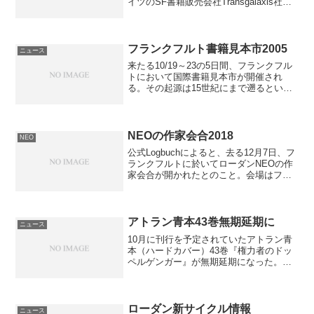
イツのSF書籍販売会社Transgalaxis社
主、ロルフ・ビンゲンハイマー氏が今月7
日に亡くなったとのこと。自身SF作家で
もあっ...
フランクフルト書籍見本市2005
ニュース
来たる10/19～23の5日間、フランクフル
トにおいて国際書籍見本市が開催され
る。その起源は15世紀にまで遡るという
この世界一のブックフェア、戦後の1949
年に再開されてから、今年で57回目にな
る。100ヵ国以上、6700近いブースで、
来場...
NEOの作家会合2018
NEO
公式Logbuchによると、去る12月7日、フ
ランクフルトに於いてローダンNEOの作
家会合が開かれたとのこと。会場はフラ
ンクフルトのステーション・ラウン
ジ、“ルーム・プラトン”。貸会議室が8部
屋用意されているのだが、“ルーム・アイ
ンシュタイ...
アトラン青本43巻無期延期に
ニュース
10月に刊行を予定されていたアトラン青
本（ハードカバー）43巻『権力者のドッ
ペルゲンガー』が無期延期になった。こ
れはライセンス契約を結んで青本を発行
していたユリシーズ社(Ulisses Medien &
Spiel Distribution...
ローダン新サイクル情報
ニュース