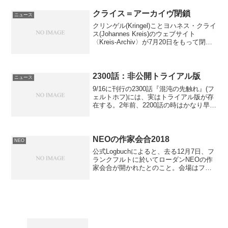
ほどの世界をその足で踏みしめてきまし
た。しかし、いくつか...
クライス＝アーカイヴ閉鎖
ニュース
クリンゲル(Kringel)ことヨハネス・クライ
ス(Johannes Kreis)のウェブサイト
〈Kreis-Archiv〉が7月20日をもって閉鎖
された。クライスは1967年生まれのBNF
で、Perrypediaに項目もある(笑) 彼を
モ...
2300話：非公開トライアル版
ニュース
9/16に刊行の2300話『混沌の先触れ』(フ
ェルトホフ)には、実はトライアル版が存
在する。2年前、2200話の時はかなり早期
に一般公開されたのだが、今回はなぜか
プレス向け……だったらしい。実は、公
式のBBSでそのURLが晒されてしまい、
内...
NEOの作家会合2018
NEO
公式Logbuchによると、去る12月7日、フ
ランクフルトに於いてローダンNEOの作
家会合が開かれたとのこと。会場はフラ
ンクフルトのステーション・ラウン
ジ、“ルーム・プラトン”。貸会議室が8部
屋用意されているのだが、“ルーム・アイ
ンシュタイ...