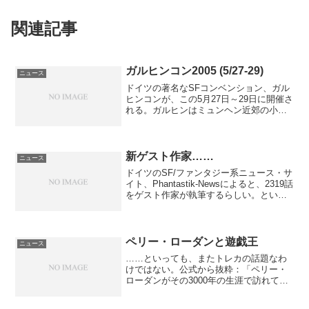
関連記事
ガルヒンコン2005 (5/27-29)
ニュース
ドイツの著名なSFコンベンション、ガル
ヒンコンが、この5月27日～29日に開催さ
れる。ガルヒンはミュンヘン近郊の小都
市。マックス・プランク研究所もあるの
で、物理を心得ている方々には日本でも
知られている、かもしれない。会場とな
るのは市民公会堂...
新ゲスト作家……
ニュース
ドイツのSF/ファンタジー系ニュース・サ
イト、Phantastik-Newsによると、2319話
をゲスト作家が執筆するらしい。という
か、作家自らがサイトの日記(blog)で公表
しているのである。ティトゥス・ミュラ
ー(Titus Müller...
ペリー・ローダンと遊戯王
ニュース
……といっても、またトレカの話題なわ
けではない。公式から抜粋：「ペリー・
ローダンがその3000年の生涯で訪れてい
ないところはほとんどありません――わ
れらが果敢なヒーローは、数え切れない