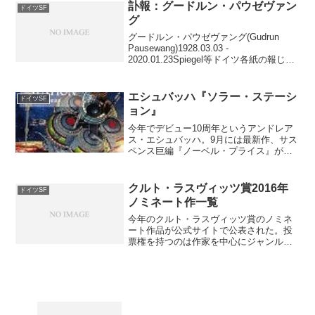
で、おいおい更新していきたい。さて、
訃報：グードルン・パウゼヴァン
ドイツSF
今年のクルト・ラ...
グ
グードルン・パウゼヴァング(Gudrun
Pausewang)1928.03.03 -
2020.01.23Spiegel等ドイツ各紙の報じる
ところでは、23日にドイツの女流作家グ
ードルン・パウゼヴァングが、入居して
いた老人介護施設で亡くな...
エシュバッハ『ソラー・ステーシ
ドイツSF
ョン』
今年でデビュー10周年というアンドレア
ス・エシュバッハ。9月には最新作、サス
ペンス巨編『ノーベル・プライス』が刊
行されたばかり。今回ご紹介するのは
1996年刊行の第2長編『ソラー・ステーシ
ョン』。近未来（というか、すでにパラ
クルト・ラスヴィッツ賞2016年
ドイツSF
レルだが）の宇宙...
ノミネート作一覧
今年のクルト・ラスヴィッツ賞のノミネ
ート作品が公式サイトで公表された。投
票権を持つのは作家を中心にジャンルの
プロ214名。投票期間は5月末まで。授賞
式は恒例のエルスターコン期間中、9月17
日ライプツィヒでのSFシンポジウムに
て。ノミネート作...