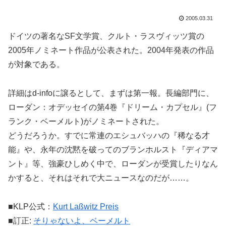
2005.03.31
ドイツの著名なSF文学賞、クルト・ラスヴィッツ賞の
2005年ノミネート作品が公表された。2004年発表の作品
が対象である。
詳細はd-infoに譲るとして、まずは第一報。長編部門に、
ローダン：オデッセイの第4巻『ドリーム・カプセル』(フ
ランク・ベーメルト)がノミネートされた。
どうだろうか。すでに常連のエシュバッハの『稀なる才
能』や、永年の沈黙を破ってのブランホルスト『ディアマ
ント』等、強豪ひしめく中で、ローダンが受賞したりなん
かすると、それはそれで大ニュースなのだが……。
■KLP公式：
Kurt Laßwitz Preis
■訂正:
そりゃないよ、ベーメルト