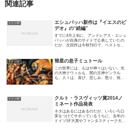
関連記事
エシュバッハ新作は『イエスのビ
ドイツSF
デオ』の“続編”
すでに4月上旬に、アンドレアス・エシュ
バッハが自身のサイトで公表していたの
だが、次回作は今秋刊行で、ベストセラ
ーとなった『イエスのビデオ』の続編
『イエスの密約(仮題)』(Der Jesus-Deal)
とのこと。『イエスのビデオ』(Das J...
彗星の息子ミュトール
ドイツSF
この世界には、もはや神々はいない。光
の大神クウィルも、闇の主神ゲンラル
も。人々は、喜び、悲しみ、怒り、祝
い……そして、呪うときに神の御名を唱
えるが、それを聞き届けるものは、すで
に存在しなかった。かれらは遠い昔に、
この天地から去っていった。た...
クルト・ラスヴィッツ賞2014ノ
ドイツSF
ミネート作品発表
ネタはあるにはあるのだが、いろいろ口
実をつけてサボっているうちに、去年の
ドイツSF大賞やファンタスティーク大賞
についてはd-infoへ丸投げになってしまっ
た。ローダン関連でも小ネタはあるの