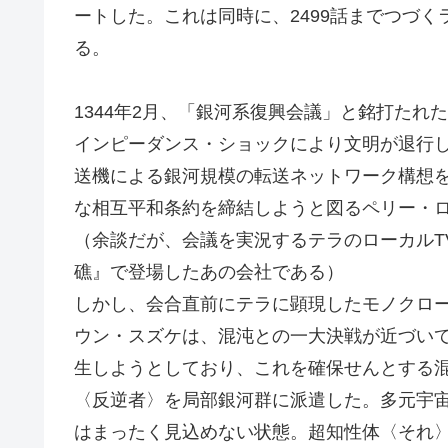
ートした。これは同時に、2499話までつづ
る。
1344年2月、「銀河系復興会議」と銘打た
インピーダンス・ショックにより文明が退行
送機による銀河規模の転送ネットワーク構想
な相互平和条約を締結しようと図るペリー・
（余談だが、会議を実況するテラのローカルT
礁』で登場したあの会社である）
しかし、会合直前にテラに顕現したモノクロ
ウン・スズケは、混沌との一大決戦が近づい
生しようとしており、これを確保せんとする
〈反逆者〉を局部銀河群に派遣した。多元宇
はまったく見込めない状態。超知性体〈それ