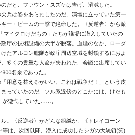
いのだと、ファウン・スズケは告げ、消滅した。
の尖兵は姿をあらわしたのだ。演壇に立っていた第一
ルギー・ビームの一撃で絶命した。〈反逆者〉から派
の「マイクロけだもの」たちが議場に潜入していたの
系政庁の技術設備の大半が脱落。血煙のなか、ローダ
うけたアルコン艦隊が政庁周辺空域を封鎖するにおよ
が、多くの貴重な人命が失われた。会議に出席してい
か800名余であった。
の「用意を整えるがいい。これは戦争だ！」という皮
じまっていたのだ。ソル系近傍のどこかには、けだも
8》が遊弋していた……。
クル。〈反逆者〉がどんな組織か、《トレイコーン
か等は、次回以降、潜入に成功したシガの大統領(笑)