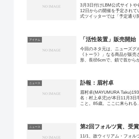
3月3日付けLBM公式サイト
12日からの開催を予定されて
式ツイッターでは「予定通り開
「活性装置」販売開始
アイテム
今回のネタ元は、ニューズグループの
《トーラ》」なる商品が販売
形、長径6cmで、鎖で首からか
訃報：眉村卓
ニュース
眉村卓(MAYUMURA Taku)1
名：村上卓児)が本日11月3
こと。85歳。ここに来られる..
第2回フォルツ賞、受
ニュース
11/1、故ウィリアム・フォ