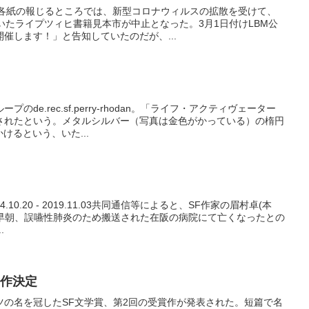
や各紙の報じるところでは、新型コロナウィルスの拡散を受けて、
いたライプツィヒ書籍見本市が中止となった。3月1日付けLBM公
催します！」と告知していたのだが、...
de.rec.sf.perry-rhodan。「ライフ・アクティヴェーター
されたという。メタルシルバー（写真は金色がかっている）の楕円
けるという、いた...
934.10.20 - 2019.11.03共同通信等によると、SF作家の眉村卓(本
日早朝、誤嚥性肺炎のため搬送された在阪の病院にて亡くなったとの
.
賞作決定
ルツの名を冠したSF文学賞、第2回の受賞作が発表された。短篇で名