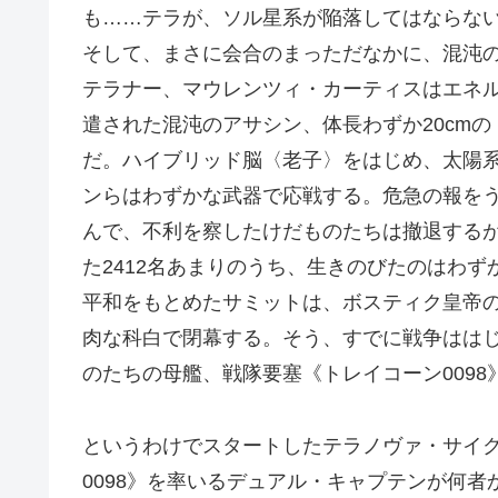
も……テラが、ソル星系が陥落してはならな
そして、まさに会合のまっただなかに、混沌
テラナー、マウレンツィ・カーティスはエネ
遣された混沌のアサシン、体長わずか20cm
だ。ハイブリッド脳〈老子〉をはじめ、太陽
ンらはわずかな武器で応戦する。危急の報を
んで、不利を察したけだものたちは撤退する
た2412名あまりのうち、生きのびたのはわず
平和をもとめたサミットは、ボスティク皇帝
肉な科白で閉幕する。そう、すでに戦争はは
のたちの母艦、戦隊要塞《トレイコーン009
というわけでスタートしたテラノヴァ・サイ
0098》を率いるデュアル・キャプテンが何者