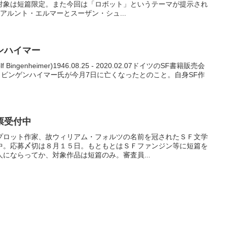
対象は短篇限定。また今回は「ロボット」というテーマが提示され
アルント・エルマーとスーザン・シュ...
ンハイマー
ngenheimer)1946.08.25 - 2020.02.07ドイツのSF書籍販売会
、ロルフ・ビンゲンハイマー氏が今月7日に亡くなったとのこと。自身SF作
票受付中
プロット作家、故ウィリアム・フォルツの名前を冠されたＳＦ文学
中。応募〆切は８月１５日。もともとはＳＦファンジン等に短篇を
にならってか、対象作品は短篇のみ。審査員...