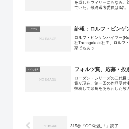
を成したウィリーにちなみ、
ていた。最終選考委員は3名。
訃報：ロルフ・ビンゲ
ドイツSF
ロルフ・ビンゲンハイマー(Rolf Bi
社Transgalaxis社主
家でもあっ...
フォルツ賞、応募・投
ドイツSF
ローダン・シリーズの二代目
賞が現在、第一回の作品受付
投稿して頭角をあらわした故人
315巻『GOK出動！』読了