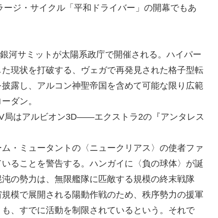
くラージ・サイクル「平和ドライバー」の開幕でもあ
れた銀河サミットが太陽系政庁で開催される。ハイパー
した現状を打破する、ヴェガで再発見された格子型転
を披露し、アルコン神聖帝国を含めて可能な限り広範
ローダン。
V局はアルビオン3D――エクストラ2の『アンタレス
ーム・ミュータントの〈ニュークリアス〉の使者ファ
ていることを警告する。ハンガイに〈負の球体〉が誕
混沌の勢力は、無限艦隊に匹敵する規模の終末戦隊
宙規模で展開される陽動作戦のため、秩序勢力の援軍
〉も、すでに活動を制限されているという。それで