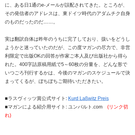
に、ある日1通のe-メールが誤配されてきた。ところが、
その発信者のアドレスは、東ドイツ時代のアダムチク自身
のものだったのだ……。
実は翻訳自体は昨年のうちに完了しており、扱いをどうし
ようかと迷っていたのだが、この度マガンの尽力で、非営
利限定で出版OKの回答が作家ご本人及び出版社から得ら
れた。400字詰原稿用紙で5～60枚の分量を、どんな形で
いつごろ刊行するかは、今後のマガンのスケジュールで決
まってくるが、ぼちぼちご期待いただきたい。
■ラスヴィッツ賞公式サイト:
Kurd Laßwitz Preis
■マガンによる紹介用サイト: ユンバルト.com
(リンク切
れ)