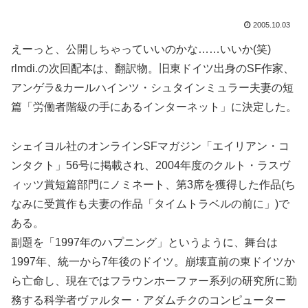
2005.10.03
えーっと、公開しちゃっていいのかな……いいか(笑)
rlmdi.の次回配本は、翻訳物。旧東ドイツ出身のSF作家、
アンゲラ&カールハインツ・シュタインミュラー夫妻の短
篇「労働者階級の手にあるインターネット」に決定した。
シェイヨル社のオンラインSFマガジン「エイリアン・コ
ンタクト」56号に掲載され、2004年度のクルト・ラスヴ
ィッツ賞短篇部門にノミネート、第3席を獲得した作品(ち
なみに受賞作も夫妻の作品「タイムトラベルの前に」)で
ある。
副題を「1997年のハプニング」というように、舞台は
1997年、統一から7年後のドイツ。崩壊直前の東ドイツか
ら亡命し、現在ではフラウンホーファー系列の研究所に勤
務する科学者ヴァルター・アダムチクのコンピューター