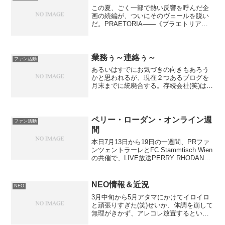
この夏、ごく一部で熱い反響を呼んだ企
画の続編が、ついにそのヴェールを脱い
だ。PRAETORIA――《プラエトリア》
とは、PRS2211話で登場した、クェーサ
ー級フラグメント船116隻（一辺が3km）
とジュピター級球形艦（直径2500m）が
合...
業務ぅ～連絡ぅ～
ファン活動
あるいはすでにお気づきの向きもあろう
かと思われるが、現在２つあるブログを
月末までに統廃合する。存続会社(笑)は
「誤訳天国」となる。ま、せっかくドメ
インも取得してるしね～。現在すでに
「無限架橋News」側の記事をインポート
済みだが、一部スクリ...
ペリー・ローダン・オンライン週
ファン活動
間
本日7月13日から19日の一週間、PRファ
ンツェントラーレとFC Stammtisch Wien
の共催で、LIVE放送PERRY RHODAN
ONLINE WOCHEが開催される。ローダ
ン作家や編集者たちをゲストに、ヴィデ
オ会議の要領で双...
NEO情報＆近況
NEO
3月中旬から5月アタマにかけてイロイロ
と頑張りすぎた(笑)せいか、体調を崩して
無理がきかず、アレコレ放置するとい
う、毎度の状態になってしまった。ま