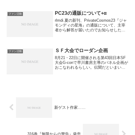
あ、そのへんはまた気がむいたらやるか
もしれないし、やらないかもしれない。5
月下旬あたりになって...
PC23の通販について+α
ファン活動
rlmdi.夏の新刊、PrivateCosmos23『ジャ
モンディの星海』の通販について、主宰
者から解答が届いたのでお知らせした
い。通販価格は1部280円(本体価格100円
＋送料180円)。いまなら、SF大会で使用
したレジュメ、『Atlan...
ＳＦ大会でローダン企画
ファン活動
8月21・22日に開催される第43回日本SF
大会G-conで早川書房主導のパネル企画が
おこなわれるらしい。伝聞だといまいち
企画意図がよくわからない。えーと、も
しかして新規読者開拓のための企画な
ん？わたしは今大会は不参加なので、残
念ながらどん...
新ゲスト作家……
316巻『無限からの警告』発売