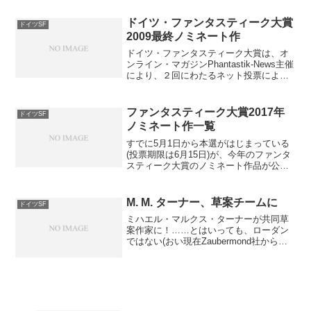
が、詳細...
ドイツ・ファンタスティーク大賞
ドイツSF
2009最終ノミネート作
ドイツ・ファンタスティーク大賞は、オ
ンライン・マガジンPhantastik-News主催
により、２回にわたるネット投票によっ
てノミネート作、受賞作が決定される。
昨年はシリーズ部門でローダンが受賞し
ていたのだが……紹介し忘れたかな？
ファンタスティーク大賞2017年
ドイツSF
wwwPh...
ノミネート作一覧
すでに5月1日から本選がはじまっている
(投票期限は6月15日)が、今年のファンタ
スティーク大賞のノミネート作品が公開
された。サウンドドラマ部門とコミック
部門が新設され、全10部門。今年は9月
2・3日にオーバーハウゼンで幻想文学大
M. M. ターナー、草案チームに
ドイツSF
祭〈ファンタ...
ミハエル・マルクス・ターナーが共同草
案作家に！……とはいっても、ローダン
ではない(おい現在Zaubermond社から単
行本形式で刊行が継続しているDORIAN
HUNTERこと、ホラー・ヘフト・シリー
ズの代表格、旧デーモンキラーの、であ
る。...