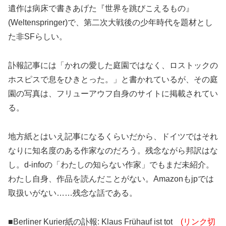
遺作は病床で書きあげた『世界を跳びこえるもの』
(Weltenspringer)で、第二次大戦後の少年時代を題材とし
た非SFらしい。
訃報記事には「かれの愛した庭園ではなく、ロストックの
ホスピスで息をひきとった。」と書かれているが、その庭
園の写真は、フリューアウフ自身のサイトに掲載されてい
る。
地方紙とはいえ記事になるくらいだから、ドイツではそれ
なりに知名度のある作家なのだろう。残念ながら邦訳はな
し。d-infoの「わたしの知らない作家」でもまだ未紹介。
わたし自身、作品を読んだことがない。Amazonもjpでは
取扱いがない……残念な話である。
■Berliner Kurier紙の訃報: Klaus Frühauf ist tot
(リンク切