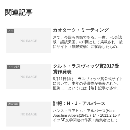
関連記事
カオターク・ミーティング
メモ
さて、今回も再録である。一度、FC会誌
版「誤訳天国」の1回として掲載され、後
にサイト〈無限架橋〉に収録したもの。
前回の記事に書いた“実質打ち切り”が決定
された会議の顛末……なのかなァ？(笑)か
なり悪ノリして訳したものだが、ほぼ当
時のままであ...
クルト・ラスヴィッツ賞2017受
ドイツSF
賞作発表
6月11日付け、ラスヴィッツ賞公式サイト
において、本年の受賞作が発表された。
恒例……というには【亀】記事が多すぎ
る気もするが、受賞作と、順位(得点)の一
覧を以下に掲載する。投票者数が50名強
というのは少ないような気もするが、そ
訃報：H・J・アルパース
作家情報
もそもの投票権...
ハンス・ヨアヒム・アルパース(Hans
Joachim Alpers)1943.7.14 - 2011.2.16ド
イツSF文学関連の作家・編集者として著
名なH.J.アルパースが、2月16日、死去し
たとのこと。享年67歳。病死のようだ