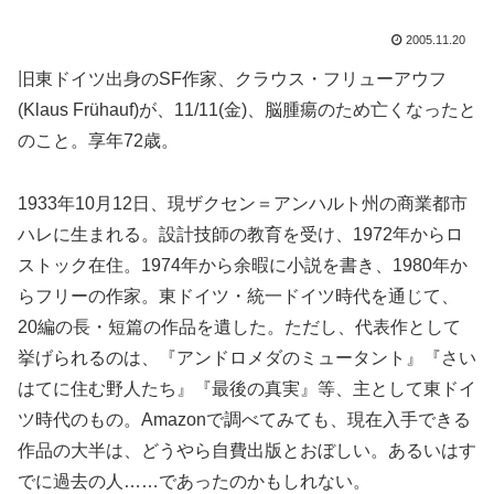
2005.11.20
旧東ドイツ出身のSF作家、クラウス・フリューアウフ
(Klaus Frühauf)が、11/11(金)、脳腫瘍のため亡くなったと
のこと。享年72歳。
1933年10月12日、現ザクセン＝アンハルト州の商業都市
ハレに生まれる。設計技師の教育を受け、1972年からロ
ストック在住。1974年から余暇に小説を書き、1980年か
らフリーの作家。東ドイツ・統一ドイツ時代を通じて、
20編の長・短篇の作品を遺した。ただし、代表作として
挙げられるのは、『アンドロメダのミュータント』『さい
はてに住む野人たち』『最後の真実』等、主として東ドイ
ツ時代のもの。Amazonで調べてみても、現在入手できる
作品の大半は、どうやら自費出版とおぼしい。あるいはす
でに過去の人……であったのかもしれない。