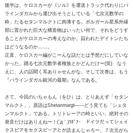
後半は、ケロスカーが《ソル》を運送トラック代わりにバ
ラインダガルから運び出そうとしている「七次元数学の
粋」たるセタンマルクトに肉薄する。ボルガール星系外縁
部に置かれた巨大な構造物はいったい何で、それをどうす
ることがケロスカーの考えなのか。囚われたデイトンたち
はどうなるのか……。
正直、ケロスカー編がこーんな話だとは予想だにしていな
かった。踊る七次元数学者種族とかどんだけー(笑) なう
えに、人の話聞く耳ありゃせんがな。そして次巻は、もう
『バラインダガル銀河の最期』なんである。
さて、今回のいちゃもん（をひ）は、とりあえず「セタン
マルクト」。原語はShetanmargt――どう見ても「シェタ
ンマルクト」である。トリトレーアの時といい、絶対その
発音だけはありえねー！(´д｀)ｳﾎﾞｱｰ ドイツだってシェイ
クスピアをセクスピーアとか読まんじゃろー。７次元がら