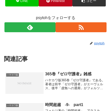
LINE
Pinterest
コピー
psytohをフォローする
psytoh
関連記事
365巻『ゼロ守護者』雑感
ハヤカワ版
ハヤカワ版365巻『ゼロ守護者』である。
著者は前半「ゼロ守護者」がエーヴェル
ス、後半「虚無への通廊」がフォルツ。
訳者は嶋田洋一さん。今月は、前後編通
して、闇のスペシャリスト・プィ救出作
戦をめぐる顛末である。前半「ゼロ守護
者」においては、ゼロ...
時間超越 -9- part1
ハヤカワ版
フォルツ著の「時間超越」、アラスカ