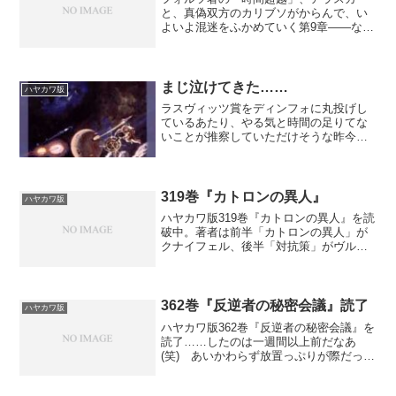
と、真偽双方のカリブソがからんで、い
よいよ混迷をふかめていく第9章――なの
で、あるが。えーと、これ……何語？
と質問したくなるような、ものすごい文
章が並んでいる。い、いったい、なにご
とwwwとりあえず、一番...
まじ泣けてきた……
ハヤカワ版
ラスヴィッツ賞をディンフォに丸投げし
ているあたり、やる気と時間の足りてな
いことが推察していただけそうな昨今。
ハヤカワ版で、記念巻というべき400巻
『テルムの女帝』が刊行された。され
た……んだけど……。ぶっちゃけ、「内
容よりも月２巻刊行」なの...
319巻『カトロンの異人』
ハヤカワ版
ハヤカワ版319巻『カトロンの異人』を読
破中。著者は前半「カトロンの異人」が
クナイフェル、後半「対抗策」がヴルチ
ェク。訳者は渡辺広佐氏。レイチャ継承
をめぐる事件の最終段階、武力行使も辞
さないマイチェタン率いる過激派の暴挙
に、ローダンがナウパ...
362巻『反逆者の秘密会議』読了
ハヤカワ版
ハヤカワ版362巻『反逆者の秘密会議』を
読了……したのは一週間以上前だなあ
(笑) あいかわらず放置っぷりが際だって
いるのは＼＼(^^; ^^)／／置いといて。著
者は、前半「サイボーグの植民地」がダ