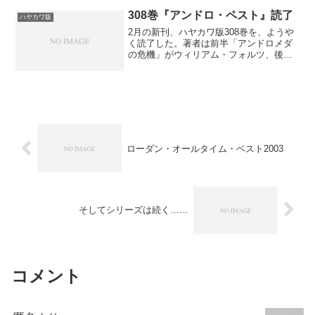
ールトン、後半「反逆者の秘密会議」が
マール。...
308巻『アンドロ・ペスト』読了
ハヤカワ版
2月の新刊、ハヤカワ版308巻を、ようや
く読了した。著者は前半「アンドロメダ
の危機」がウィリアム・フォルツ、後半
「アンドロ・ペスト」がH・G・エーヴェ
ルス。訳者は赤坂桃子氏。前巻からひき
つづき、PAD禍のアンドロメダへの拡大
を阻止すべく力を...
ローダン・オールタイム・ベスト2003
そしてシリーズは続く……
コメント