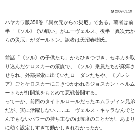
2009.03.10
ハヤカワ版358巻『異次元からの災厄』である。著者は前
半「《ソル》での戦い」がエーヴェルス、後半「異次元か
らの災厄」がダールトン。訳者は天沼春樹氏。
前話「《ソル》の子供たち」からひきつづき、セネカを取
り込んだケロスカーの策謀で、《ソル》乗員たちが麻痺さ
せられ、外部探索に出ていたローダンたちや、《ブレシ
ア》ごとケロスカーにこきつかわれるジョスカン・ヘルム
ートらが打開策をもとめて悪戦苦闘する。
ってーか、前回のタイトルロールだったエムラディン兄弟
だが、実に活躍しない……エーヴェルス・キャラなんでと
んでもないパワーの持ち主なのは毎度のことだが、あまり
に幼く設定しすぎて動かしきれなかったか。