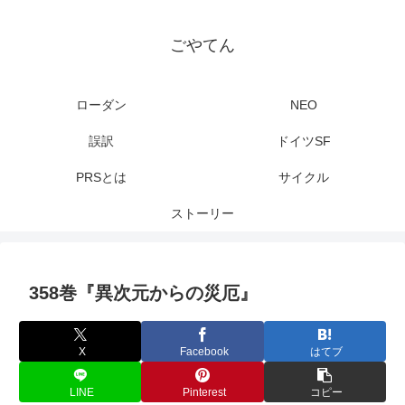
ごやてん
ローダン
NEO
誤訳
ドイツSF
PRSとは
サイクル
ストーリー
358巻『異次元からの災厄』
X
Facebook
はてブ
LINE
Pinterest
コピー