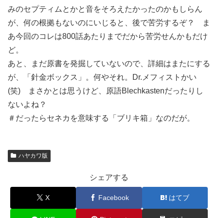
みのセプティムとかと音をそろえたかったのかもしらん
が、何の根拠もないのにいじると、後で苦労するぞ？ ま
あ今回のコレは800話あたりまでだから苦労せんかもだけ
ど。
あと、まだ原書を発掘していないので、詳細はまたにする
が、「針金ボックス」。何やそれ。Dr.メフィストかい
(笑) まさかとは思うけど、原語Blechkastenだったりし
ないよね？
＃だったらセネカを意味する「ブリキ箱」なのだが。
ハヤカワ版
シェアする
X
Facebook
はてブ