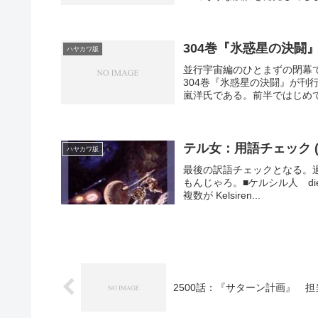
304巻『氷惑星の決闘
ハヤカワ版
並行宇宙編のひとまずの閉幕で
304巻『氷惑星の決闘』が
嵐洋氏である。前半ではじめて
テル女：用語チェック (
ハヤカワ版
最後の訳語チェックとなる。
もんじゃろ。■ケルシル人 die Kel
複数が Kelsiren...
2500話：『サターン計画』 