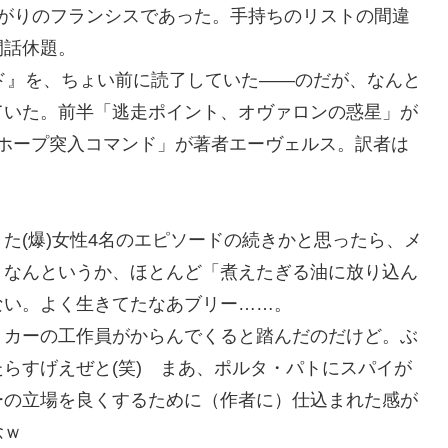
ながりのフランシスであった。手持ちのリストの間違
閑話休題。
ンド』を、ちょい前に読了していた――のだが、なんと
ていた。前半「逃走ポイント、オヴァロンの惑星」が
ホープ突入コマンド」が著者エーヴェルス。訳者は
た(爆)女性4名のエピソードの続きかと思ったら、メ
、なんというか、ほとんど「煮えたぎる油に放り込ん
ない。よく生きてたなあブリー……。
リカーの工作員がからんでくると踏んだのだけど。ぶ
らすげえぜと(笑) まあ、ポルタ・パトにスパイが
ーの立場を良くするために（作者に）仕込まれた感が
念ｗ