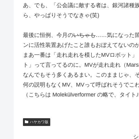
あ、でも、「公会議に敵する者は、銀河諸種族
ら、やっぱりそうでなきゃ(笑)
最後に恒例、今月の
いちゃも
……気になった
ンに活性装置あげたこと誰もおぼえてないの
まあ一番は「走れ走れを模したMVロボット」（
ト」って言ってるのに。MVが走れ走れ（Marsc
なんでもそう多くあるまい。このままじゃ、
何の説明もなくMV、MVって呼ばれそうでこ
（こちらは Molekülverformer の略で、
ハヤカワ版
シ