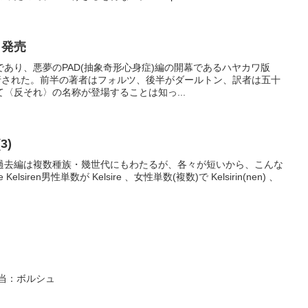
』発売
あり、悪夢のPAD(抽象奇形心身症)編の開幕であるハヤカワ版
刊行された。前半の著者はフォルツ、後半がダールトン、訳者は五十
〈反それ〉の名称が登場することは知っ...
3)
過去編は複数種族・幾世代にもわたるが、各々が短いから、こんな
siren男性単数が Kelsire 、女性単数(複数)で Kelsirin(nen) 、
担当：ボルシュ