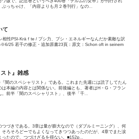
カワ版で、記念巻というべき400巻『テルムの女帝』が刊行され
ぶっちゃけ、「内容よりも月２巻刊行」なの...
いて
親和性、プシ相性PSI-Kräｆte / プシ力、プシ・エネルギーなんだか素敵な訳
25 若干の修正・追加原書23頁：原文：Schon oft in seinem
リスト』雑感
4巻『闇のスペシャリスト』である。これまた先週には読了してたん
のは本編の内容とは関係ない。前後編とも、著者はH・G・フラン
。前半「闇のスペシャリスト」、後半「千...
のつづきである。3章は量が膨大なので（ダブルミーニング）、何
、そろそろどーでもよくなってきつつあったのだが、4章でまた涙
たので、つづけざるを得ない。■152p...