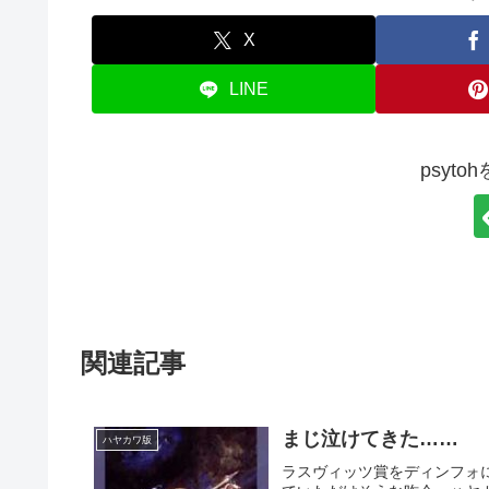
X
LINE
psyt
関連記事
まじ泣けてきた……
ハヤカワ版
ラスヴィッツ賞をディンフォ