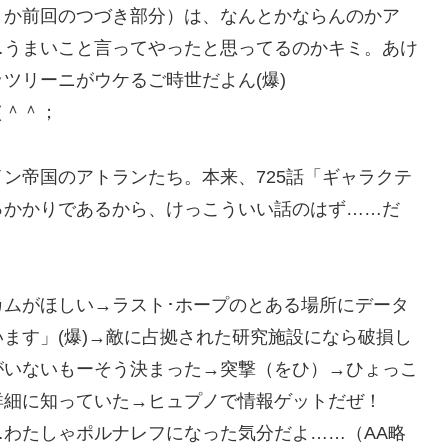
うか前回のつづき部分）は、なんとかならんのかア
…うまいこと言ってやったと思ってるのかキミ。あけ
ツリーニがウケるご時世だよん(爆)
（＾＾；
ン帝国のアトランたち。本来、725話「ギャラクテ
っかかりであるから、けっこういい話のはず……だ
ムがほしい→ラスト･ホープのとある場所にデータ
ます」(爆)→敵に占拠された研究施設になら破損し
がいないもーそう決まった→突撃（をひ）→ひょっこ
詳細に知っていた→ヒュプノで情報ゲットだぜ！
…わたしゃポルナレフになった気分だよ……（AA略