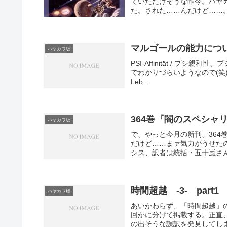
ていただけそうな昨今。ハヤ
た。された……んだけど……。
マルゴールの能力につ
ハヤカワ版
PSI-Affinität / プシ
でわかりづらいようなので(笑)※6/
Leb...
364巻『闇のスペシャ
ハヤカワ版
で、やっと今月の新刊、36
だけど……まァ気力がうせた
シス、訳者は統括・五十嵐さん
時間超越 -3- part1
ハヤカワ版
あいかわらず、「時間超越」
回かに分けて掲載する。正直
の出そうな誤訳を発見してしまっ