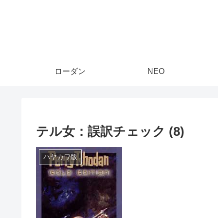
ローダン
NEO
テル女：誤訳チェック (8)
ハヤカワ版