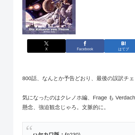
X
Facebook
はてブ
800話、なんとか予告どおり、最後の誤訳チ
気になったのはクレノホ編、Frage も Verda
懸念、強迫観念じゃろ。文脈的に。
ハヤカワ版：(
p230)