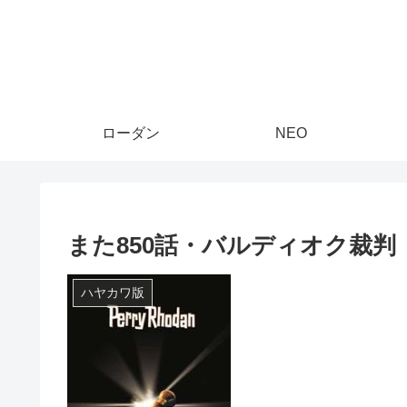
ローダン
NEO
また850話・バルディオク裁判
ハヤカワ版