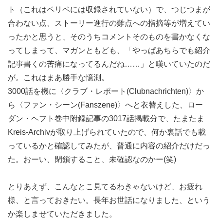
ト（これはペリペには収録されていない）で、つじつまが
合わない点、ストーリー進行の難点への指摘等が増えてい
ったかと思うと、そのうちコメントそのものを書かなくな
ってしまって、マガンともども、「やっぱあちらでも紹介
記事書くの苦痛になってるんだね……」と嘆いていたのだ
が。これはまあ勝手な憶測。
3000話を機に〈クラブ・レポート(Clubnachrichten)〉か
ら〈ファン・シーン(Fanszene)〉へと衣替えした、ロー
ダン・ヘフト巻中附録記事の3017話掲載分で、たまたま
Kreis-Archivが取り上げられていたので、何か裏話でも載
っているかと確認してみたが、普通に内容の紹介だけだっ
た。おーい、閉鎖すること、未確認なのかー(笑)
とりあえず、こんなとこ見てるわきゃないけど、お疲れ
様、と言っておきたい。長年お世話になりました、という
か楽しませていただきました。