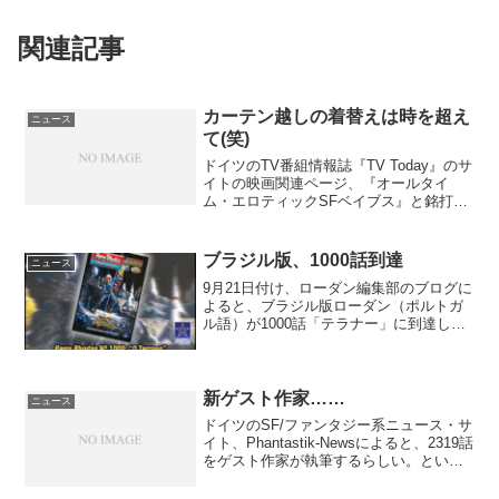
関連記事
カーテン越しの着替えは時を超え
ニュース
て(笑)
ドイツのTV番組情報誌『TV Today』のサ
イトの映画関連ページ、『オールタイ
ム・エロティックSFベイブス』と銘打た
れた企画で、われらがアルコン人トーラ
（スウェーデンの女優エシー・ペルソン
嬢）がみごと第2席をゲットした(笑)公式
ブラジル版、1000話到達
ニュース
のNews...
9月21日付け、ローダン編集部のブログに
よると、ブラジル版ローダン（ポルトガ
ル語）が1000話「テラナー」に到達した
みたい。署名がEnpunktになってるから、
記事を書いているのはクラウス・フリッ
クである。右はブラジル版サイトに掲載
された1...
新ゲスト作家……
ニュース
ドイツのSF/ファンタジー系ニュース・サ
イト、Phantastik-Newsによると、2319話
をゲスト作家が執筆するらしい。という
か、作家自らがサイトの日記(blog)で公表
しているのである。ティトゥス・ミュラ