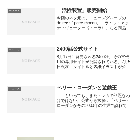
ー(Titus Müller...
「活性装置」販売開始
アイテム
今回のネタ元は、ニューズグループの
de.rec.sf.perry-rhodan。「ライフ・アク
ティヴェーター《トーラ》」なる商品が
販売されたという。メタルシルバー（写
真は金色がかっている）の楕円形、長径
6cmで、鎖で首からかけるという、い
た...
2400話公式サイト
ニュース
8月17日に発売される2400話。その宣伝
用の専用サイトが公開されている。7月5
日現在、タイトルと表紙イラストが公開
中。著者は予定どおりロベルト・フェル
トホフ。タイトルは……『目標時間
(Zielzeit)』(仮)である。なんとなく、コン
ビト...
ペリー・ローダンと遊戯王
ニュース
……といっても、またトレカの話題なわ
けではない。公式から抜粋：「ペリー・
ローダンがその3000年の生涯で訪れてい
ないところはほとんどありません――わ
れらが果敢なヒーローは、数え切れない
ほどの世界をその足で踏みしめてきまし
た。しかし、いくつか...