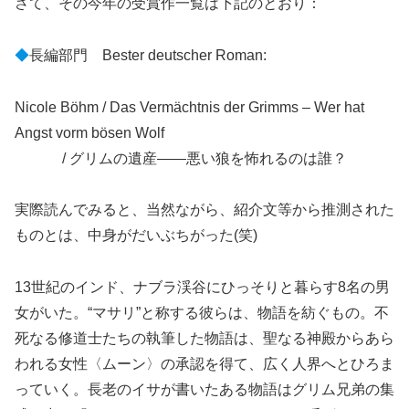
さて、その今年の受賞作一覧は下記のとおり：
◆
長編部門 Bester deutscher Roman:
Nicole Böhm / Das Vermächtnis der Grimms – Wer hat
Angst vorm bösen Wolf
/ グリムの遺産――悪い狼を怖れるのは誰？
実際読んでみると、当然ながら、紹介文等から推測された
ものとは、中身がだいぶちがった(笑)
13世紀のインド、ナブラ渓谷にひっそりと暮らす8名の男
女がいた。“マサリ”と称する彼らは、物語を紡ぐもの。不
死なる修道士たちの執筆した物語は、聖なる神殿からあら
われる女性〈ムーン〉の承認を得て、広く人界へとひろま
っていく。長老のイサが書いたある物語はグリム兄弟の集