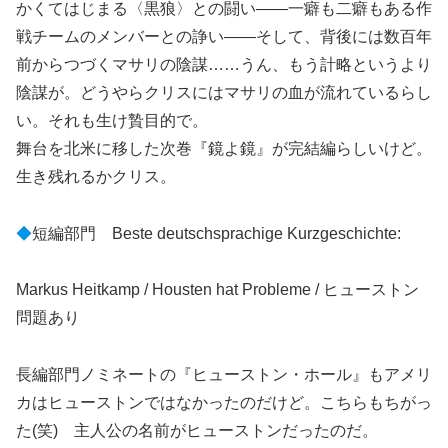
かくてはじまる〈黒狼〉との闘い――一癖も二癖もある作
戦チームのメンバーとの諍い――そして、背後には数百年
前からつづくマサリの陰謀……うん、もう計略というより
陰謀が。どうやらクリスにはマサリの血が流れているらし
い。それも生け贄目的で。
舞台を北米に移した次巻『鏡よ鏡』が完結編らしいけど。
生き残れるかクリス。
◆
短編部門 Beste deutschsprachige Kurzgeschichte:
Markus Heitkamp / Housten hat Probleme / ヒューストン
問題あり
長編部門ノミネートの『ヒューストン・ホール』もアメリ
カはヒューストンではなかったのだけど。こちらもちがっ
た(笑) 主人公の名前がヒューストンだったのだ。