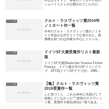
や公式サイトで、本年のノミネート作の
ショートリストが公開されていたのだ
が、何分読んだことのない作家さんや作
品ばかりなので、紹介するものためらわ
れた……ら、今回のライプツィヒ書籍見
本市の中止である。本来、会...
クルト・ラスヴィッツ賞2016年
ドイツSF
ノミネート作一覧
今年のクルト・ラスヴィッツ賞のノミネ
ート作品が公式サイトで公表された。投
票権を持つのは作家を中心にジャンルの
プロ214名。投票期間は5月末まで。授賞
式は恒例のエルスターコン期間中、9月17
日ライプツィヒでのSFシンポジウムに
ドイツSF大賞受賞作リスト最新
ドイツSF
て。ノミネート作...
版
ドイツSF大賞(Deutscher Science Fiction
Preis)は、ドイツ最大手のSFファンクラ
ブ、SFCD(ドイツSFクラブ)が、1985年
にSFCD文学賞(SFCD-Literaturpreis)とし
て創設したもの。19...
【亀】クルト・ラスヴィッツ賞
ドイツSF
2016受賞作一覧
ふと気づくと、これもdinfoに丸投げして
投稿していなかった^^;前回のラスヴィッ
ツ賞、受賞作＆順位(得点)一覧である。■
長編部門 Bester deutschsprachiger SF-