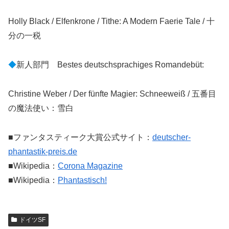
Holly Black / Elfenkrone / Tithe: A Modern Faerie Tale / 十
分の一税
◆
新人部門 Bestes deutschsprachiges Romandebüt:
Christine Weber / Der fünfte Magier: Schneeweiß / 五番目
の魔法使い：雪白
■ファンタスティーク大賞公式サイト：
deutscher-
phantastik-preis.de
■Wikipedia：
Corona Magazine
■Wikipedia：
Phantastisch!
ドイツSF