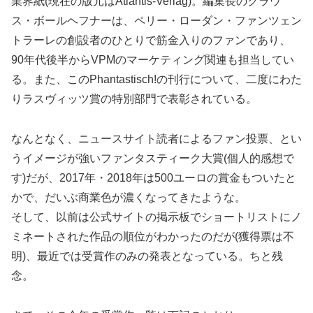
業界紙(現在の版元はAtlantis-Verlag)。編集長のクラウ
ス・ボールヘフナーは、ペリー・ローダン・ファンツェン
トラーレの創設者のひとりで筋金入りのファンであり、
90年代後半からVPMのマーケティング関連も担当してい
る。また、このPhantastisch!の刊行について、二度にわた
りラスヴィッツ賞の特別部門で表彰されている。
なんとなく、ニュースサイト読者によるファン投票、とい
うイメージが強いファンタスティーク大賞(個人的感想で
す)だが、2017年・2018年は500ユーロの賞金もついたと
かで、だいぶ商業色が濃くなってきたような。
そして、以前は公式サイトの掲示板でショートリストにノ
ミネートされた作品の順位がわかったのだが(獲得票は不
明)、最近では受賞作のみの発表となっている。ちと残
念。