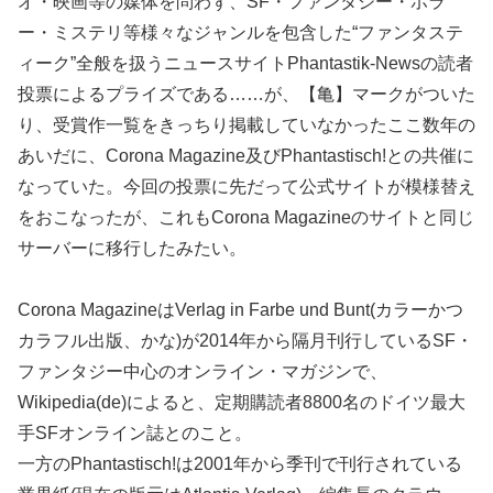
オ・映画等の媒体を問わず、SF・ファンタジー・ホラ
ー・ミステリ等様々なジャンルを包含した“ファンタステ
ィーク”全般を扱うニュースサイトPhantastik-Newsの読者
投票によるプライズである……が、【亀】マークがついた
り、受賞作一覧をきっちり掲載していなかったここ数年の
あいだに、Corona Magazine及びPhantastisch!との共催に
なっていた。今回の投票に先だって公式サイトが模様替え
をおこなったが、これもCorona Magazineのサイトと同じ
サーバーに移行したみたい。
Corona MagazineはVerlag in Farbe und Bunt(カラーかつ
カラフル出版、かな)が2014年から隔月刊行しているSF・
ファンタジー中心のオンライン・マガジンで、
Wikipedia(de)によると、定期購読者8800名のドイツ最大
手SFオンライン誌とのこと。
一方のPhantastisch!は2001年から季刊で刊行されている