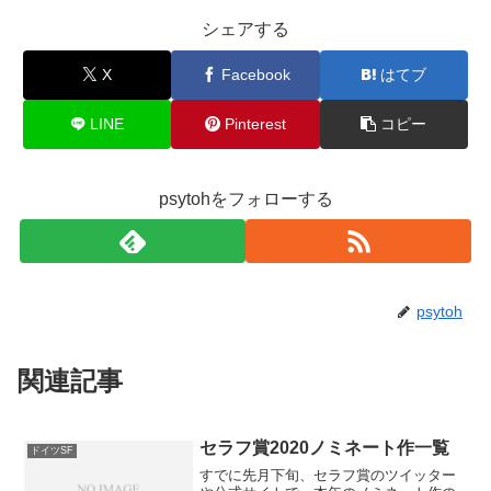
シェアする
X
Facebook
はてブ
LINE
Pinterest
コピー
psytohをフォローする
psytoh
関連記事
セラフ賞2020ノミネート作一覧
ドイツSF
すでに先月下旬、セラフ賞のツイッター