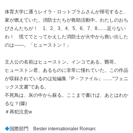
体育大学に通うレイラ・ロットブラムさんが帰宅すると、
家が燃えていた。消防士たちが救助活動中。わたしのおち
びさんたちが！ 1、2、3、4、5、6、7、8……足りない
わ！ 慌ててとってかえした消防士が火中から救い出した
のは――。「ヒューストン！」
主人公の名前はヒューストン。インコである。鸚哥。
ヒューストン君、あるものに非常に憧れていた。この作品
が収録されているのは短編集『P－ファイル』……“フェニ
ックス文書”である。
不死鳥は、灰の中から蘇る。ここまで書けば、あとはわか
るな？(爆)
＃再犯注意w
◆
国際部門 Bester internationaler Roman: