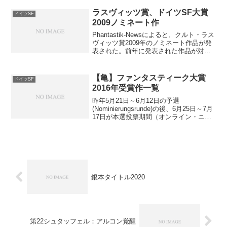
Roman:1. Andreas Brandhors...
ラスヴィッツ賞、ドイツSF大賞
ドイツSF
2009ノミネート作
Phantastik-Newsによると、クルト・ラス
ヴィッツ賞2009年のノミネート作品が発
表された。前年に発表された作品が対象
となり、5/31までに投票が行われ（投票
権を持つのは作家、編集者、ジャーナリ
スト等プロの人々）、６月に受賞作が
【亀】ファンタスティーク大賞
ドイツSF
公...
2016年受賞作一覧
昨年5月21日～6月12日の予選
(Nominierungsrunde)の後、6月25日～7月
17日が本選投票期間（オンライン・ニュ
ースPhantastik-News.deの読者投票で決
定される）だった。授賞式はフランクフ
ルト書籍見本市に併せ...
銀本タイトル2020
第22シュタッフェル：アルコン覚醒