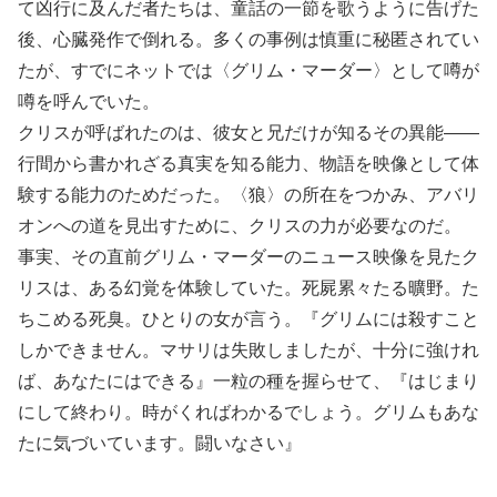
て凶行に及んだ者たちは、童話の一節を歌うように告げた
後、心臓発作で倒れる。多くの事例は慎重に秘匿されてい
たが、すでにネットでは〈グリム・マーダー〉として噂が
噂を呼んでいた。
クリスが呼ばれたのは、彼女と兄だけが知るその異能――
行間から書かれざる真実を知る能力、物語を映像として体
験する能力のためだった。〈狼〉の所在をつかみ、アバリ
オンへの道を見出すために、クリスの力が必要なのだ。
事実、その直前グリム・マーダーのニュース映像を見たク
リスは、ある幻覚を体験していた。死屍累々たる曠野。た
ちこめる死臭。ひとりの女が言う。『グリムには殺すこと
しかできません。マサリは失敗しましたが、十分に強けれ
ば、あなたにはできる』一粒の種を握らせて、『はじまり
にして終わり。時がくればわかるでしょう。グリムもあな
たに気づいています。闘いなさい』