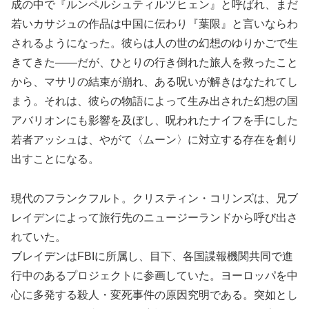
成の中で『ルンペルシュティルツヒェン』と呼ばれ、まだ
若いカサジュの作品は中国に伝わり『葉限』と言いならわ
されるようになった。彼らは人の世の幻想のゆりかごで生
きてきた――だが、ひとりの行き倒れた旅人を救ったこと
から、マサリの結束が崩れ、ある呪いが解きはなたれてし
まう。それは、彼らの物語によって生み出された幻想の国
アバリオンにも影響を及ぼし、呪われたナイフを手にした
若者アッシュは、やがて〈ムーン〉に対立する存在を創り
出すことになる。
現代のフランクフルト。クリスティン・コリンズは、兄ブ
レイデンによって旅行先のニュージーランドから呼び出さ
れていた。
ブレイデンはFBIに所属し、目下、各国諜報機関共同で進
行中のあるプロジェクトに参画していた。ヨーロッパを中
心に多発する殺人・変死事件の原因究明である。突如とし