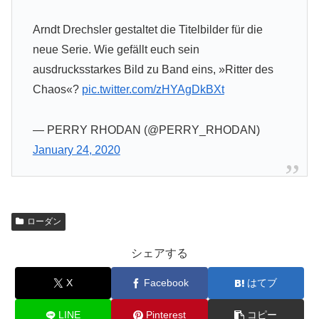
Arndt Drechsler gestaltet die Titelbilder für die
neue Serie. Wie gefällt euch sein
ausdrucksstarkes Bild zu Band eins, »Ritter des
Chaos«?
pic.twitter.com/zHYAgDkBXt
— PERRY RHODAN (@PERRY_RHODAN)
January 24, 2020
ローダン
シェアする
X
Facebook
はてブ
LINE
Pinterest
コピー