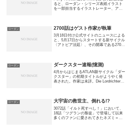
ると、ローダン・シリーズ表紙イラスト
を一部担当するイラストレーター、アル
ント・ドレクスラーが11月1日に急病のた
め亡くなったとのこと。バイエルン州ホ
ーフ生まれのドレクスラー、公式サ...
2700話はゲスト作家が執筆
ローダン
3月18日付け公式サイトのニュースによる
と、5月17日からスタートする新サイクル
〈アトピア法廷〉、その開幕である2700
話『テクノ・ムーン』は、ゲスト作家ア
ンドレアス・エシュバッハが担当すると
のこと。2700. Andreas Eschba...
ダークスター速報(憶測)
ローダン
4月からはじまるATLAN新サイクル「ダー
クスター」の初期タイトルがようやく発
表された。作家は未詳。Die Lordrichter-
Zyklus (承前) 23. Hans Kneifel / Mond
der Visionen ヴィジ...
大宇宙の救世主、倒れる!?
ローダン
3072話「イルト死すべし！」において、
18話「ツグランの叛徒」で登場して以来
多くのファンに愛されてきたネズミ＝ビ
ーバーのグッキーが惨殺された件につい
て。動揺して思わずTwitterでもつぶやい
てしまったのだが、ちょ、待っ……渦状