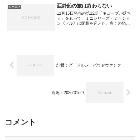
銀河(Sp...
亜鈴船の旅は終わらない
ローダン
11月15日発売の第12話「キューブが落ち
る」をもって、ミニシリーズ・ミッショ
ン《ソル》は閉幕を迎えた。多くの犠牲
を払ったが、これでローダンが元の時間
へ帰還して、さてその後500年、《ソル》
はどうなってるのやら～とやや方向のち
がう期待で開い...
訃報：グードルン・パウゼヴァング
近況：2020/01/29
コメント