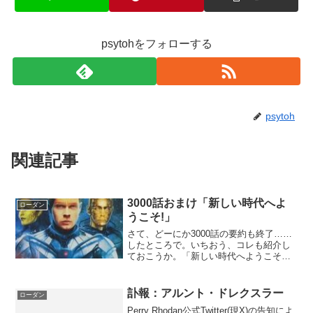
psytohをフォローする
psytoh
関連記事
3000話おまけ「新しい時代へよ
ローダン
うこそ!」
さて、どーにか3000話の要約も終了……
したところで。いちおう、コレも紹介し
ておこうか。「新しい時代へようこそ！
(Willkommen in einer neuen Zeit!)」。プ
リント版だと巻中12ページの、9人の作家
による9つの掌編...
訃報：アルント・ドレクスラー
ローダン
Perry Rhodan公式Twitter(現X)の告知によ