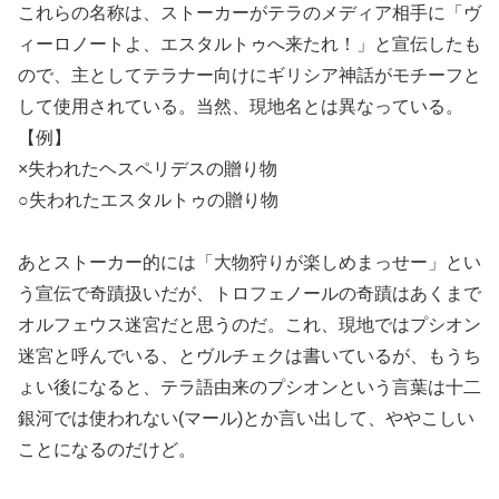
これらの名称は、ストーカーがテラのメディア相手に「ヴ
ィーロノートよ、エスタルトゥへ来たれ！」と宣伝したも
ので、主としてテラナー向けにギリシア神話がモチーフと
して使用されている。当然、現地名とは異なっている。
【例】
×失われたヘスペリデスの贈り物
○失われたエスタルトゥの贈り物
あとストーカー的には「大物狩りが楽しめまっせー」とい
う宣伝で奇蹟扱いだが、トロフェノールの奇蹟はあくまで
オルフェウス迷宮だと思うのだ。これ、現地ではプシオン
迷宮と呼んでいる、とヴルチェクは書いているが、もうち
ょい後になると、テラ語由来のプシオンという言葉は十二
銀河では使われない(マール)とか言い出して、ややこしい
ことになるのだけど。