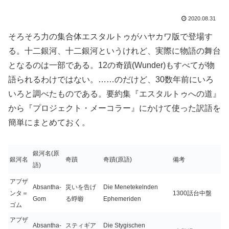
2020.08.31
そろそろ力の集合体エスタルトゥがハヤカワ版で登場す
る。十二銀河、十二銀河というけれど、実際に物語の舞台
となるのは一部である。12の奇蹟(Wunder)もすべてが物
語られるわけではない。……のだけど、30数年前にいろ
いろと調べたものである。要約集『エスタルトゥへの道』
から『プロジェクト・メーコラー』にかけて使った訳語を
簡単にまとめておく。
銀河名(原
銀河名
奇蹟
奇蹟(原語)
備考
語)
アプザ
Absantha-
災いを告げ
Die Menetekelnden
ンタ＝
1300話台中盤
Gom
る蜉蝣
Ephemeriden
ゴム
アプザ
Absantha-
スティギア
Die Stygischen