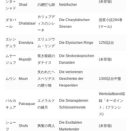
ンタ＝
(未登場)
Shad
の網打ち師
Netzfischer
シャド
カリュブデ
ダタバ
Die Charybdischen
惑星小説284巻
Dhatabaar
ィスのシレ
ール
Sirenen
(マール)
ーネ
エレン
エリュジウ
Erendyra
Die Elysischen Ringe
1250話台
デュラ
ム・リング
ムヤー
覗き眼鏡の
Die Stroboskopischen
Mujadjh
(未登場)
ジュフ
ダナイス
Danaiden
失われたヘ
Die verlorenen
ムウン
Muun
スペリデス
Geschenke der
1300話台中盤
の贈り物
Hesperiden
Werkstattband収
パルカ
エメラルド
Die Smaragdenen
録「キーポイン
Palcaquar
キュア
の鍵月
Schlüsselmonde
ト」(フランシ
ス)
シュー
Die Exzitablen
Shufu
興奮の商人
(未登場)
フ
Marketender