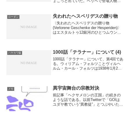
ょこっと出ていた。ペリペで登場人物
に“A-Kuatond” とあったので、まさか
な……と思っていたら、ホントにセント
リファール女性だった(笑)セントリファー
失われたヘスペリデスの贈り物
ローダン
ル(d...
〈失われたヘスペリデスの贈り物
(Verlorene Geschenke der Hesperiden)〉
はエスタルトゥ12銀河のひとつムウンの
奇蹟。現地名は〈失われたエスタルトゥ
の贈り物〉。本来は惑星エピクゾルに貯
蔵された超知性体のハイテク...
1000話「テラナー」について (4)
ハヤカワ版
1000話「テラナー」について、第4回であ
る。ウィリアム・フォルツことヴィルヘ
ルム・カール・フォルツは1938年1月28
日生まれで、ちょうどローダン（1936年
生）やブル(1938年生）と同年代である。
第二次大戦中、徴兵をうけた父は補給船
の...
異宇宙舞台の宗教対決
メモ
前記事「ヘクサメロンの王国」の続きの
ような話である。以前Twitterで「GOIは
ユダヤ教でいう“異教徒”」とつぶやいたこ
とがある。PIGもユダヤ教由来ではない
かと思っている話は先ほどツイートし
た。また、最近のブログでは、ヴ・アウ
ペルティア...