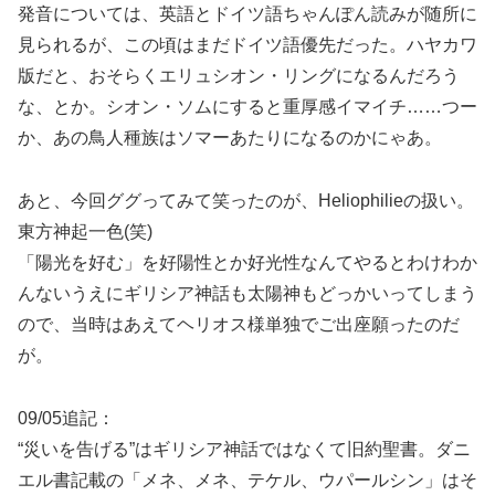
発音については、英語とドイツ語ちゃんぽん読みが随所に
見られるが、この頃はまだドイツ語優先だった。ハヤカワ
版だと、おそらくエリュシオン・リングになるんだろう
な、とか。シオン・ソムにすると重厚感イマイチ……つー
か、あの鳥人種族はソマーあたりになるのかにゃあ。
あと、今回ググってみて笑ったのが、Heliophilieの扱い。
東方神起一色(笑)
「陽光を好む」を好陽性とか好光性なんてやるとわけわか
んないうえにギリシア神話も太陽神もどっかいってしまう
ので、当時はあえてヘリオス様単独でご出座願ったのだ
が。
09/05追記：
“災いを告げる”はギリシア神話ではなくて旧約聖書。ダニ
エル書記載の「メネ、メネ、テケル、ウパールシン」はそ