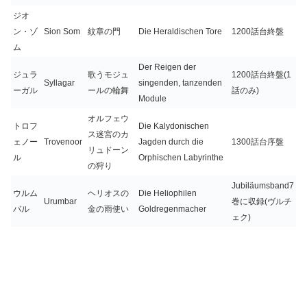
ジオ
ン・ゾ
Sion Som
紋章の門
Die Heraldischen Tore
1200話台終盤
ム
Der Reigen der
ジュラ
歌うモジュ
1200話台終盤(1
Syllagar
singenden, tanzenden
ーガル
ールの輪舞
話のみ)
Module
オルフェウ
トロフ
Die Kalydonischen
ス迷宮のカ
ェノー
Trovenoor
Jagden durch die
1300話台序盤
リュドーン
ル
Orphischen Labyrinthe
の狩り
Jubiläumsband7
ウルム
ヘリオスの
Die Heliophilen
Urumbar
巻に収録(ヴルチ
バル
金の雨使い
Goldregenmacher
ェク)