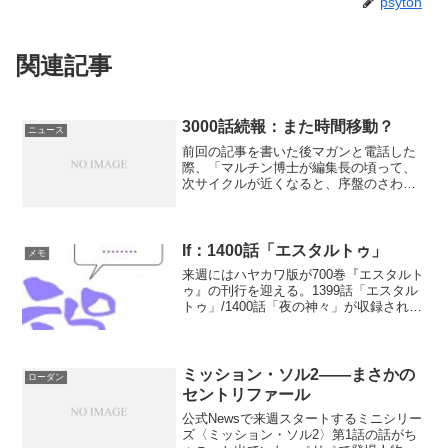
psytoh
関連記事
3000話続報：また時間移動？
ニュース
前回の記事を書いた後マガンと電話した
際、「マルチン博士が編集長の頃って、
次サイクルが近くなると、序盤のさわり
とか、こーんな謎が出てくるよんって告
知がされてたんだけど、フリック時代、
それも現在の草案チームになってからは
ほとんどないのよね……」...
If：1400話「エスタルトゥ」
メモ
来週にはハヤカワ版が700巻『エスタルト
ゥ』の刊行を迎える。1399話「エスタル
トゥ」/1400話「夜の神々」が収録され、
広告でも1399話でのタルカン・サイクル
の終結が謳われている。のだが。ローダ
ン・シリーズ現役最古参の作家アルン
ト・エル...
ミッション・ソル2――まさかの
ローダン
セントリファール
公式Newsで来週スタートするミニシリー
ズ〈ミッション・ソル2〉第1話の話がち