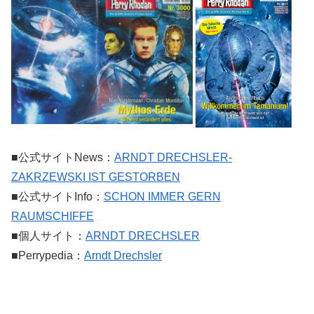
■公式サイトNews：
ARNDT DRECHSLER-
ZAKRZEWSKI IST GESTORBEN
■公式サイトInfo：
SCHON IMMER GERN
RAUMSCHIFFE
■個人サイト：
ARNDT DRECHSLER
■Perrypedia：
Arndt Drechsler