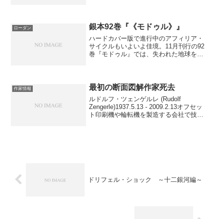
『ペリー・ローダン ～グレイテスト・ア
ドヴェンチャー〜』が、来年2/27に
Fischer TOR社からハードカヴァーで出版
さ...
銀本92巻『《モドゥル》』
ローダン
ハードカバー版で進行中のアフィリア・
サイクルもいよいよ佳境。11月刊行の92
巻『モドゥル』では、失われた地球を捜
す《ソル》のローダンたちが、超知性体
間の戦争にまきこまれる。星のメイルス
トロームの転送特異点に消えたテラとメ
ダイロン系。その手が...
最初の断面図解作家死去
作家情報
ルドルフ・ツェンゲルレ (Rudolf
Zengerle)1937.5.13 - 2009.2.13オフセッ
ト印刷機や輪転機を製造する会社で技術
者として働いていたツェンゲルレ。職場
の同僚にウィリアム・フォルツの義母が
いた縁で、彼の描いた風刺...
ドリフェル・ショック ～十二銀河編～