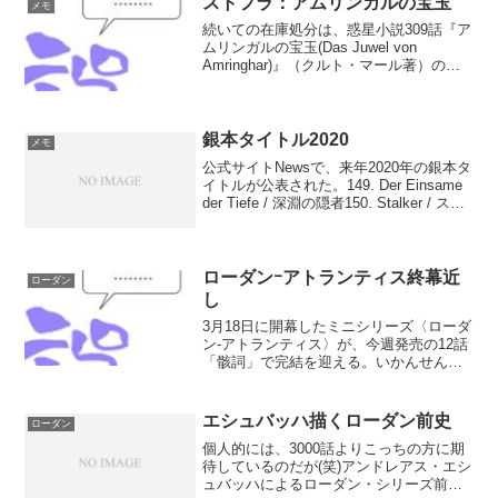
ストフラ：アムリンガルの宝玉
メモ
続いての在庫処分は、惑星小説309話『ア
ムリンガルの宝玉(Das Juwel von
Amringhar)』（クルト・マール著）の超
要約。FCミレニアム・ソルの会誌向けに
書いたものだが、はて、これ掲載された
んだっけ……?(笑)1988年に発...
銀本タイトル2020
メモ
公式サイトNewsで、来年2020年の銀本タ
イトルが公表された。149. Der Einsame
der Tiefe / 深淵の隠者150. Stalker / スト
ーカー151. Sternenfieber / 星々への熱狂
152. Di...
ローダンｰアトランティス終幕近
ローダン
し
3月18日に開幕したミニシリーズ〈ローダ
ン-アトランティス〉が、今週発売の12話
「骸詞」で完結を迎える。いかんせん本
編はあまり読めていないのだが、ここら
で拾い読みでつかんだ概略だけでもまと
めておきたい。Ben Calvin Hary / I...
エシュバッハ描くローダン前史
ローダン
個人的には、3000話よりこっちの方に期
待しているのだが(笑)アンドレアス・エシ
ュバッハによるローダン・シリーズ前史