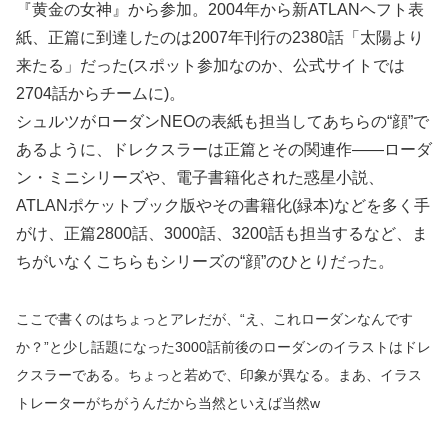
『黄金の女神』から参加。2004年から新ATLANヘフト表
紙、正篇に到達したのは2007年刊行の2380話「太陽より
来たる」だった(スポット参加なのか、公式サイトでは
2704話からチームに)。
シュルツがローダンNEOの表紙も担当してあちらの“顔”で
あるように、ドレクスラーは正篇とその関連作――ローダ
ン・ミニシリーズや、電子書籍化された惑星小説、
ATLANポケットブック版やその書籍化(緑本)などを多く手
がけ、正篇2800話、3000話、3200話も担当するなど、ま
ちがいなくこちらもシリーズの“顔”のひとりだった。
ここで書くのはちょっとアレだが、“え、これローダンなんです
か？”と少し話題になった3000話前後のローダンのイラストはドレ
クスラーである。ちょっと若めで、印象が異なる。まあ、イラス
トレーターがちがうんだから当然といえば当然w