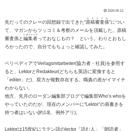
2020.05.12
レクトール
先だってのクレーの回想録で出てきた“
原稿審査係
”につい
て、マガンからツッコミ＆考察のメールを頂戴した。原稿
レダクトイア
審査係と
編集者
っておなじもの？ という。わりとおもし
ろかったので、自分でもちょっと確認してみた。
ペリペディアでVerlagsmitarbeiter(協力者・社員)を参照す
ると、LektorとRedakteur(どちらも英語に変換すると
「editer」だ)、双方が複数存在する。職責の差がイマイチ
わからない。
他方、先月のローダン編集部ブログで編集部Who’s whoを
やっていたのだが、現在のメンバーに“Lektor”の肩書きを
持つ者はいない(約1名、例外アリ)。
Lektorは15世紀にラテン語のlector「読む人」「朗読者」