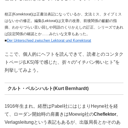
校正(Korrektorat)は正書法表記になっているか、文法ミス、タイプミス
はないかの修正。編集(Lektorat)は文章の改善、前後関係の齟齬の指
摘、わかりづらい言い回しや同語のくりかえしの訂正、シリーズであれ
ば設定関係の確認とか……みたいな文章もあった。
■
Der Unterschied zwischen Lektorat und Korrektorat
ここで、個人的にヘフトを読んできて、読者とのコンタク
トページ(LKS)等で感じた、折々の“イチバン怖いヒト”を
列挙してみよう。
クルト・ベルンハルト(Kurt Bernhardt)
1916年生まれ。経歴はPabel社にはじまりHeyne社を経
て、ローダン開始時の肩書きはMoewig社の
Cheflektor
。
Verlagsleitungという表記もあるが、出版局長とかそのあ