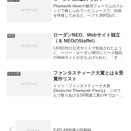
Phantastik-Newsや銀河フォーラムのスレ
ッドで報じられていたニュースで、内容
を吟味してみると、ヘフト2697話の
LKS（読者とのコンタクト・ページ）に
告知が掲載されていたらしい。それによ
ると、5月17日刊行の1598/1599話...
ローダンNEO、Webサイト独立
NEO
（＆ NEOのStaffel）
1月9日付け公式サイトで告知されたよう
に、ペリー・ローダンNEOシリーズ独自
のWebサイトが立ち上げられた。「すで
に PERRY RHODAN NEO は“独自の宇
宙”なのです」とは公式の弁。いまさらと
か言われつつ、ローダン編集部のFace...
ファンタスティーク大賞とは＆受
ドイツSF
賞作リスト
ドイツ・ファンタスティーク大賞
(Deutscher Phantastik Preis)は、ごやて
んで取りあげるSF関連三賞の中では一番
歴史が短い……のだが、1999年スタート
だから、気がつけばもう10年以上継続し
ているのだった。ファンタステ...
元ATLAN作家の回顧録