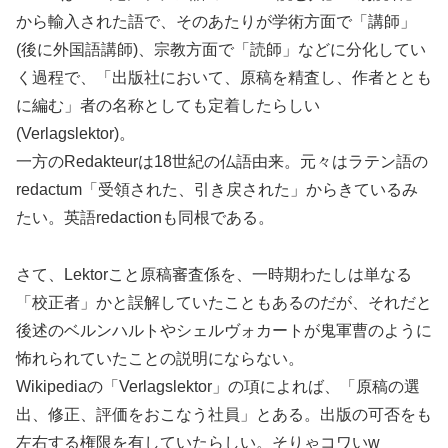
から輸入された語で、そのあたりが学術方面で「講師」
(後に外国語講師)、宗教方面で「読師」などに分化してい
く過程で、「出版社において、原稿を精査し、作者ととも
に編む」者の名称としても定着したらしい
(Verlagslektor)。
一方のRedakteurは18世紀の仏語由来。元々はラテン語の
redactum「受領された、引き戻された」からきているみ
たい。英語redactionも同根である。
さて、Lektorこと原稿審査係を、一時期わたしは単なる
「校正者」かと誤解していたこともあるのだが、それだと
後述のベルンハルトやシェルヴォカートが鬼軍曹のように
怖れられていたことの説明にならない。
Wikipediaの「Verlagslektor」の項によれば、「原稿の選
出、修正、評価をおこなう社員」とある。出版の可否をも
左右する権限を有していたらしい。そりゃコワいw