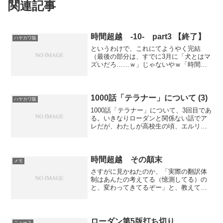
関連記事
時間超越 -10- part3 【終了】
ハヤカワ版
というわけで、これにてようやく完結
（最後の部分は、すでに3月に「犬とはマ
ズいだろ……ｗ」じゃないやｗ「時間超
越 未来」としてアップ済み）なわけで
あるが……。一気呵成にやったから、タ
イプミスとかあるかもしらんが、もう、
上げ（アップし）てから直...
1000話「テラナー」について (3)
ハヤカワ版
1000話「テラナー」について、3回目であ
る。いきなりローダンと関係ない話でア
レだが、わたしが高校生の頃、エルリッ
クの翻訳目当てで買い始めた漫画誌
WINGS（現在はウイングス）で、当時か
ら唯一掲載が続いている大河シリーズ
〈パーム〉。現在最終...
時間超越 その顛末
メモ
さすがに見かねたのか、「実際の翻訳体
制はあんたの考えてる（憶測してる）の
と、変わってきてるぞー」と、教えてく
ださった方がおられる。月2回刊ともなる
と、システム的にも早川サイドからのて
こ入れがあったようだ。詳細はここでは
述べないが、ご教示には...
ローダン第5版打ち切り
ニュース