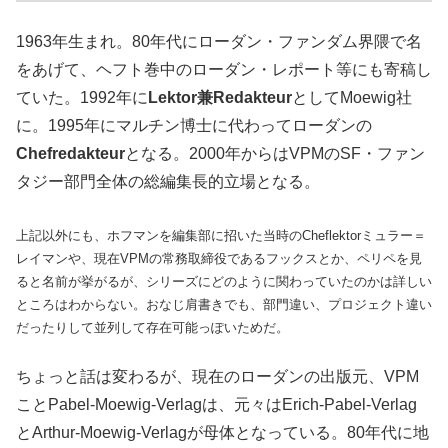
1963年生まれ。80年代にローダン・ファンダム界隈で名
をあげて、ヘフト巻中のローダン・レポート等にも寄稿し
ていた。1992年に
Lektor兼Redakteur
としてMoewig社
に。1995年にマルチン博士に代わってローダンの
Chefredakteur
となる。2000年からはVPMのSF・ファン
タジー部門全体の総編集長的立場となる。
上記以外にも、ホフマンを編集部に招いた当時のCheflektorミュラー＝
レイマンや、現在VPMの常務取締役であるフックスとか、ペリペを見
ると名前が挙がるが、シリーズにどのように関わっていたのかは詳しい
ところはわからない。おなじ肩書きでも、部門違い、プロジェクト違い
だったりして並列して存在可能っぽいためだ。
ちょっと話は変わるが、現在のローダンの出版元、VPM
ことPabel-Moewig-Verlagは、元々はErich-Pabel-Verlag
とArthur-Moewig-Verlagが母体となっている。80年代に地