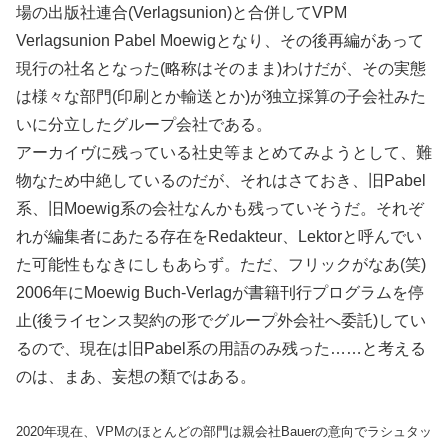
場の出版社連合(Verlagsunion)と合併してVPM
Verlagsunion Pabel Moewigとなり、その後再編があって
現行の社名となった(略称はそのまま)わけだが、その実態
は様々な部門(印刷とか輸送とか)が独立採算の子会社みた
いに分立したグループ会社である。
アーカイヴに残っている社史等まとめてみようとして、難
物なため中絶しているのだが、それはさておき、旧Pabel
系、旧Moewig系の会社なんかも残っていそうだ。それぞ
れが編集者にあたる存在をRedakteur、Lektorと呼んでい
た可能性もなきにしもあらず。ただ、フリックがなあ(笑)
2006年にMoewig Buch-Verlagが書籍刊行プログラムを停
止(後ライセンス契約の形でグループ外会社へ委託)してい
るので、現在は旧Pabel系の用語のみ残った……と考える
のは、まあ、妄想の類ではある。
2020年現在、VPMのほとんどの部門は親会社Bauerの意向でラシュタッ