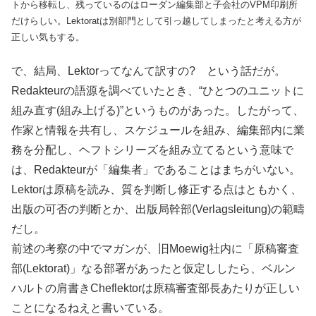
トから移転し、残っているのはローダン編集部と子会社のVPM印刷所
だけらしい。Lektoratは別部門として引っ越してしまったと考える方が
正しい気もする。
で、結局、Lektorってなんて訳すの? という話だが。
Redakteurの語源を調べていたとき、“ひとつのユニットに
組み直す(組み上げる)”というものがあった。したがって、
作家と情報を共有し、スケジュールを組み、編集部内に業
務を分配し、ヘフトシリーズを組み立てるという意味で
は、Redakteurが「編集者」であることはまちがいない。
Lektorは原稿を読み、質を判断し修正する点はともかく、
出版の可否の判断とか、出版局幹部(Verlagsleitung)の範疇
だし。
前述の考察の中でマガンが、旧Moewig社内に「原稿審査
部(Lektorat)」なる部署があったと仮定ししたら、ベルン
ハルトの肩書きCheflektorは原稿審査部長あたりが正しい
ことになるねえと書いている。