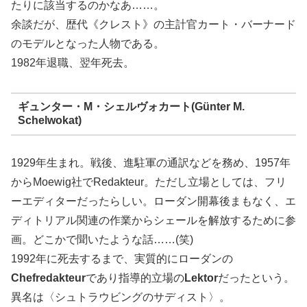
たりに該当するのかなあ……。
余談だが、歴代《クレスト》の主計官カート・バーナード
のモデルとなった人物である。
1982年退職、翌年死去。
ギュンター・M・シェルヴォカート(Günter M.
Schelwokat)
1929年生まれ。戦後、進駐軍の通訳などを務め、1957年
からMoewig社でRedakteur。ただし立場としては、フリ
ーエディターだったらしい。ローダン開幕後まもなく、エ
ディトリアル関連の作業からシェールを解放するために参
画。どこかで聞いたような話……(笑)
1992年に死去するまで、実質的にローダンの
Chefredakteur
であり指導的立場の
Lektor
だったという。
異名は〈シュトラウビングのサディスト〉。