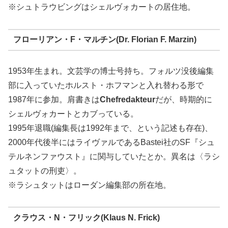
※シュトラウビングはシェルヴォカートの居住地。
フローリアン・F・マルチン(Dr. Florian F. Marzin)
1953年生まれ。文芸学の博士号持ち。フォルツ没後編集
部に入っていたホルスト・ホフマンと入れ替わる形で
1987年に参加。肩書きは
Chefredakteur
だが、時期的に
シェルヴォカートとカブっている。
1995年退職(編集長は1992年まで、という記述も存在)、
2000年代後半にはライヴァルであるBastei社のSF『シュ
テルネンファウスト』に関与していたとか。異名は〈ラシ
ュタットの刑吏〉。
※ラシュタットはローダン編集部の所在地。
クラウス・N・フリック(Klaus N. Frick)